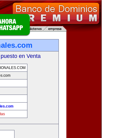
nales.com
 puesto en Venta
IONALES.COM
es.com
les.com
tas