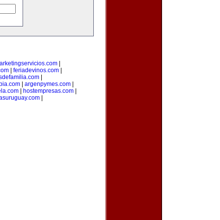
arketingservicios.com
|
.com
|
feriadevinos.com
|
sdefamilia.com
|
bia.com
|
argenpymes.com
|
la.com
|
hostempresas.com
|
iasuruguay.com
|