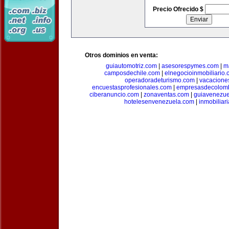
Precio Ofrecido $
Otros dominios en venta:
guiautomotriz.com
|
asesorespymes.com
|
m
camposdechile.com
|
elnegocioinmobiliario
operadoradeturismo.com
|
vacacione
encuestasprofesionales.com
|
empresasdecolom
ciberanuncio.com
|
zonaventas.com
|
guiavenezue
hotelesenvenezuela.com
|
inmobiliar