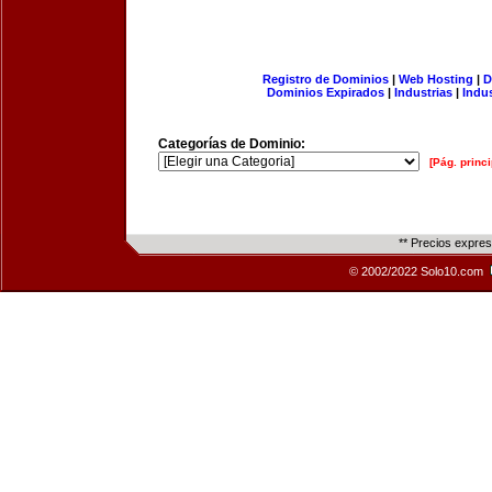
Registro de Dominios
|
Web Hosting
|
D
Dominios Expirados
|
Industrias
|
Indu
Categorías de Dominio:
[Pág. princi
** Precios expre
© 2002/2022 Solo10.com