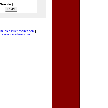
Ofrecido $
nmueblesbuenosaires.com
|
nzasempresariales.com
|