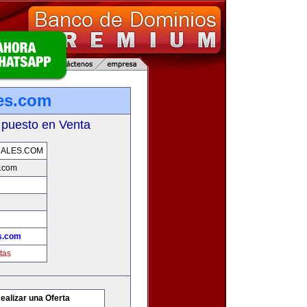
es.com
 puesto en Venta
NALES.COM
s.com
s.com
tas
ealizar una Oferta