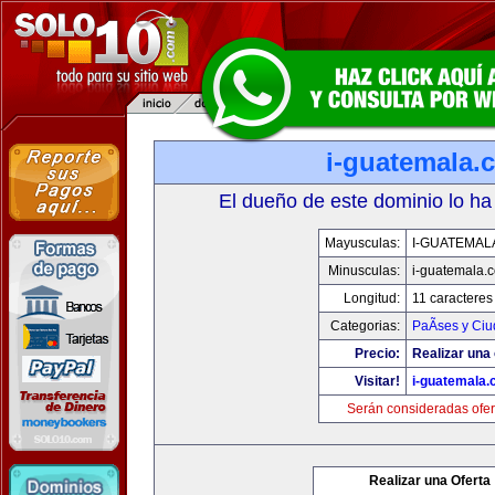
i-guatemala.
El dueño de este dominio lo ha
Mayusculas:
I-GUATEMAL
Minusculas:
i-guatemala.
Longitud:
11 caracteres
Categorias:
PaÃ­ses y Ci
Precio:
Realizar una 
Visitar!
i-guatemala
Serán consideradas ofer
Realizar una Oferta