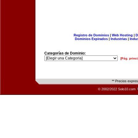
Registro de Dominios
|
Web Hosting
|
D
Dominios Expirados
|
Industrias
|
Indu
Categorías de Dominio:
[Pág. princi
** Precios expre
© 2002/2022 Solo10.com