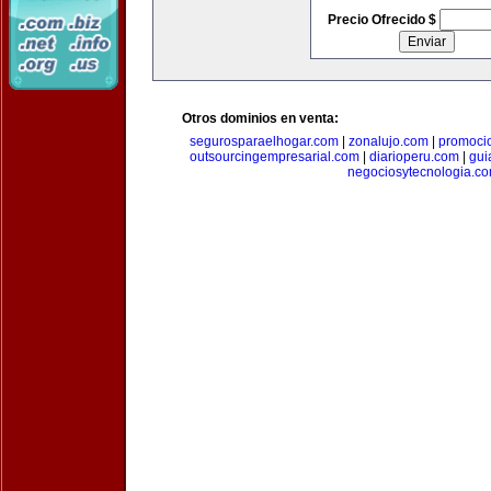
Precio Ofrecido $
Otros dominios en venta:
segurosparaelhogar.com
|
zonalujo.com
|
promoci
outsourcingempresarial.com
|
diarioperu.com
|
gui
negociosytecnologia.c