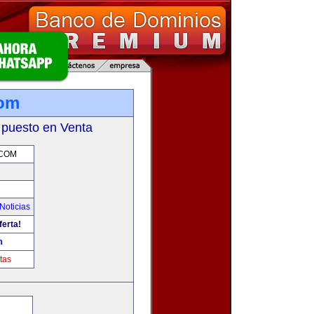
com
 puesto en Venta
.COM
Noticias
ferta!
m
tas