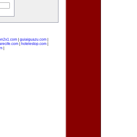
on2x1.com
|
guiaiguazu.com
|
arecife.com
|
hotelestop.com
|
om
|