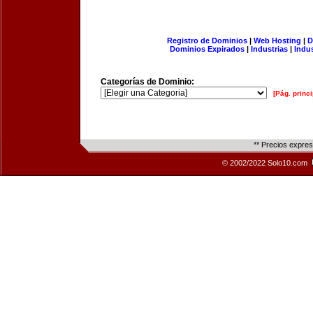
Registro de Dominios
|
Web Hosting
|
D
Dominios Expirados
|
Industrias
|
Indu
Categorías de Dominio:
[Pág. princi
** Precios expre
© 2002/2022 Solo10.com