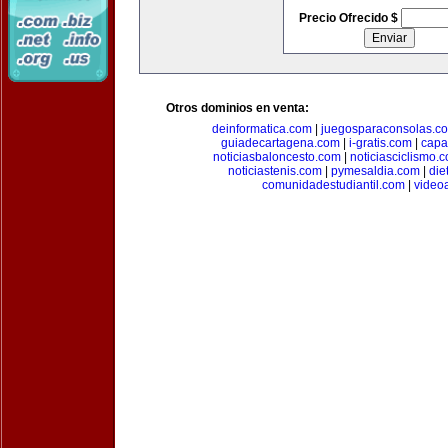
Precio Ofrecido $
Otros dominios en venta:
deinformatica.com
|
juegosparaconsolas.c
guiadecartagena.com
|
i-gratis.com
|
capa
noticiasbaloncesto.com
|
noticiasciclismo.
noticiastenis.com
|
pymesaldia.com
|
die
comunidadestudiantil.com
|
video