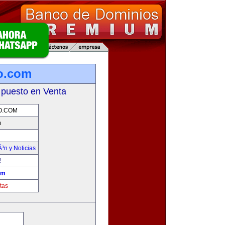
mo.com
 puesto en Venta
O.COM
m
Ã³n y Noticias
!
om
tas