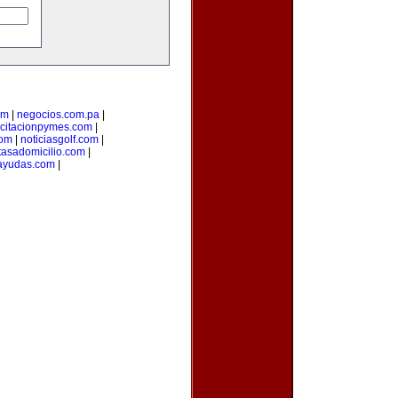
om
|
negocios.com.pa
|
citacionpymes.com
|
com
|
noticiasgolf.com
|
tasadomicilio.com
|
ayudas.com
|