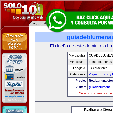
guiadeblumena
El dueño de este dominio lo ha
Mayusculas:
GUIADEBLUME
Minusculas:
guiadeblumenau
Longitud:
14 caracteres
Categorias:
Viajes,Turismo y
Precio:
Realizar una ofer
Visitar!
guiadeblumenau
Serán consideradas ofer
Realizar una Oferta