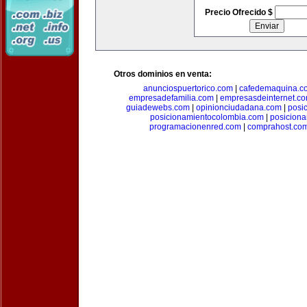
Precio Ofrecido $
Otros dominios en venta:
anunciospuertorico.com
|
cafedemaquina.c
empresadefamilia.com
|
empresasdeinternet.c
guiadewebs.com
|
opinionciudadana.com
|
posi
posicionamientocolombia.com
|
posicion
programacionenred.com
|
comprahost.co