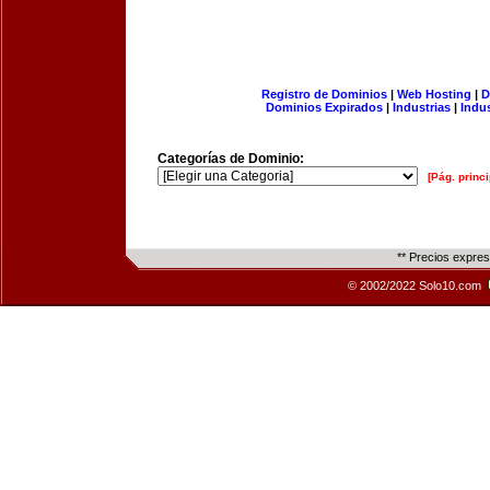
Registro de Dominios
|
Web Hosting
|
D
Dominios Expirados
|
Industrias
|
Indu
Categorías de Dominio:
[Pág. princi
** Precios expre
© 2002/2022 Solo10.com