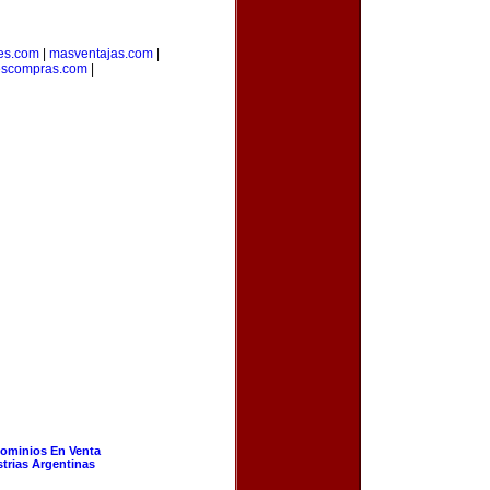
res.com
|
masventajas.com
|
escompras.com
|
ominios En Venta
strias Argentinas