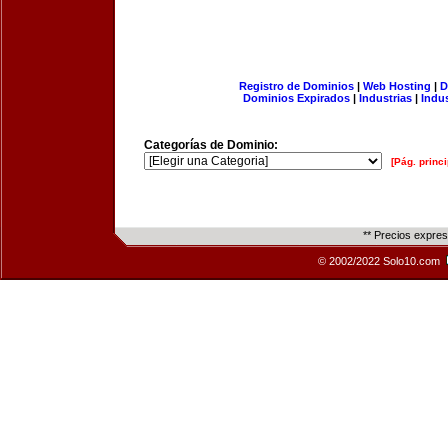
Registro de Dominios
|
Web Hosting
|
D
Dominios Expirados
|
Industrias
|
Indu
Categorías de Dominio:
[Pág. princi
** Precios expre
© 2002/2022 Solo10.com