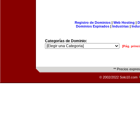
Registro de Dominios
|
Web Hosting
|
D
Dominios Expirados
|
Industrias
|
Indu
Categorías de Dominio:
[Pág. princi
** Precios expre
© 2002/2022 Solo10.com