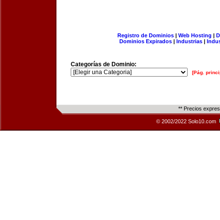
Registro de Dominios
|
Web Hosting
|
D
Dominios Expirados
|
Industrias
|
Indu
Categorías de Dominio:
[Pág. princi
** Precios expre
© 2002/2022 Solo10.com