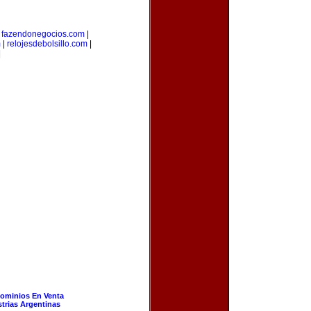
|
fazendonegocios.com
|
m
|
relojesdebolsillo.com
|
|
ominios En Venta
strias Argentinas