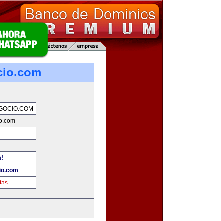
cio.com
GOCIO.COM
o.com
a!
io.com
tas