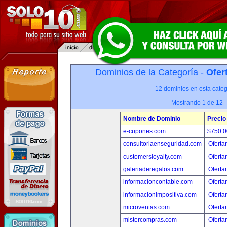
Dominios de la Categoría -
Ofer
12 dominios en esta categ
Mostrando 1 de 12
Nombre de Dominio
Precio
e-cupones.com
$750.
consultoriaenseguridad.com
Oferta
customersloyalty.com
Oferta
galeriaderegalos.com
Oferta
informacioncontable.com
Oferta
informacionimpositiva.com
Oferta
microventas.com
Oferta
mistercompras.com
Oferta