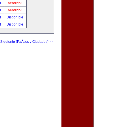
r!
Vendido!
r!
Vendido!
r!
Disponible
r!
Disponible
 Siguiente (PaÃ­ses y Ciudades) >>