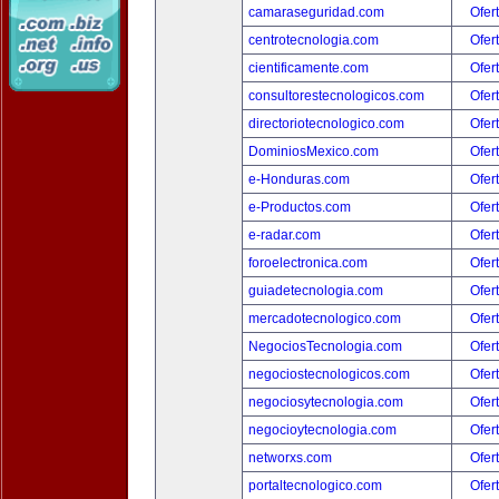
camaraseguridad.com
Ofer
centrotecnologia.com
Ofer
cientificamente.com
Ofer
consultorestecnologicos.com
Ofer
directoriotecnologico.com
Ofer
DominiosMexico.com
Ofer
e-Honduras.com
Ofer
e-Productos.com
Ofer
e-radar.com
Ofer
foroelectronica.com
Ofer
guiadetecnologia.com
Ofer
mercadotecnologico.com
Ofer
NegociosTecnologia.com
Ofer
negociostecnologicos.com
Ofer
negociosytecnologia.com
Ofer
negocioytecnologia.com
Ofer
networxs.com
Ofer
portaltecnologico.com
Ofer