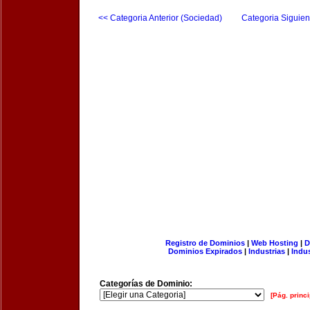
<< Categoria Anterior (Sociedad)
Categoria Siguien
Registro de Dominios
|
Web Hosting
|
D
Dominios Expirados
|
Industrias
|
Indu
Categorías de Dominio:
[Pág. princi