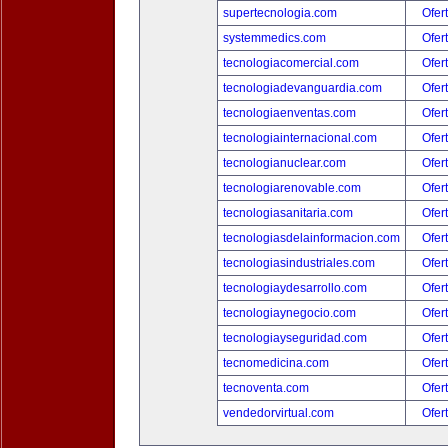
supertecnologia.com
Ofer
systemmedics.com
Ofer
tecnologiacomercial.com
Ofer
tecnologiadevanguardia.com
Ofer
tecnologiaenventas.com
Ofer
tecnologiainternacional.com
Ofer
tecnologianuclear.com
Ofer
tecnologiarenovable.com
Ofer
tecnologiasanitaria.com
Ofer
tecnologiasdelainformacion.com
Ofer
tecnologiasindustriales.com
Ofer
tecnologiaydesarrollo.com
Ofer
tecnologiaynegocio.com
Ofer
tecnologiayseguridad.com
Ofer
tecnomedicina.com
Ofer
tecnoventa.com
Ofer
vendedorvirtual.com
Ofer